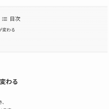
目次
が変わる
変わる
き、